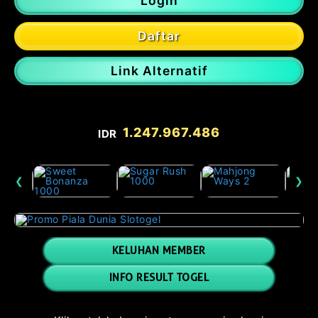
Login
Daftar
Link Alternatif
1.247.970.642
IDR
❮
❯
KELUHAN MEMBER
INFO RESULT TOGEL