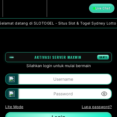
Live Chat
elamat datang di SLOTOGEL - Situs Slot & Togel Sydney Lotto H
AKTIVASI SERVER MAXWIN
GANTI
Silahkan login untuk mulai bermain
Lite Mode
Lupa password?