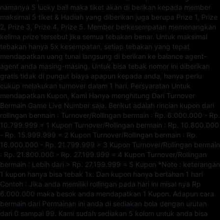
namanya 5 lucky ball maka tiket akan di berikan kepada member
maksimal 5 tiket & Hadiah yang diberikan juga berupa Prize 1, Prize
2, Prize 3, Prize 4, Prize 5. Member berkesempatan memenangkan
kelima prize tersebut jika semua tebakan benar. Untuk maksimal
tebakan hanya 5x kesempatan, setiap tebakan yang tepat
mendapatkan uang tunai langsung di berikan ke balance agent-
agent anda masing-masing. Untuk bisa tebak nomor ini diberikan
gratis tidak di pungut biaya apapun kepada anda, hanya perlu
cukup melakukan turnover dalam 1 hari. Persyaratan Untuk
mendapatkan Kupon, Kami Hanya menghitung Dari Turnover
Bermain Game Live Number saja. Berikut adalah rincian kupon dari
rollingan bermain : Turnover/Rollingan bermain : Rp. 6.000.000 - Rp.
10.799.999 = 1 Kupon Turnover/Rollingan bermain : Rp. 10.800.000
- Rp. 15.999.999 = 2 Kupon Turnover/Rollingan bermain : Rp.
16.000.000 - Rp. 21.799.999 = 3 Kupon Turnover/Rollingan bermain
: Rp. 21.800.000 - Rp. 27.199.999 = 4 Kupon Turnover/Rollingan
bermain : Lebih dari > Rp. 27.199.999 = 5 Kupon *Note : keterangan
1 kupon hanya bisa tebak 1x. Dan kupon hanya bertahan 1 hari
Contoh : Jika anda memiliki rollingan pada hari ini misal nya Rp
6.000.000 maka besok anda mendapatkan 1 Kupon. Adapun cara
bermain dari Permainan ini anda di sediakan bola dengan urutan
dari 0 sampai 99. Kami sudah sediakan 5 kolom untuk anda bisa